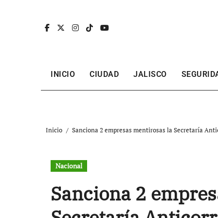
Ir
al
contenido
INICIO
CIUDAD
JALISCO
SEGURID
Inicio
Sanciona 2 empresas mentirosas la Secretaría Anti
Nacional
Sanciona 2 empres
Secretaría Anticor