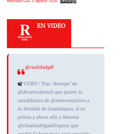
Realidad GDL 3-agosto-2026
Descarga
EN VIDEO
@realidadgdl
VIDEO | Tras "destape" de
@drcarloslomeli que quiere la
candidatura de @morenajalisco a
la Alcaldía de Guadalajara, la ex
priista y ahora afín a Morena
@claudiadelgadillogonz que
perdió Gubernatura ante emecista