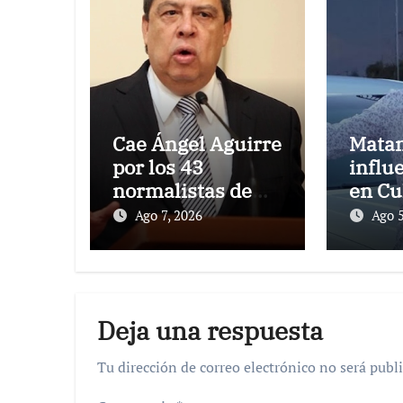
Cae Ángel Aguirre
Matan
por los 43
influ
normalistas de
en Cu
Ayotzinapa
indag
Ago 7, 2026
Ago 5
Deja una respuesta
Tu dirección de correo electrónico no será publi