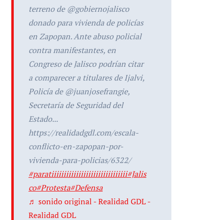
terreno de @gobiernojalisco
donado para vivienda de policías
en Zapopan. Ante abuso policial
contra manifestantes, en
Congreso de Jalisco podrían citar
a comparecer a titulares de Ijalvi,
Policía de @juanjosefrangie,
Secretaría de Seguridad del
Estado...
https://realidadgdl.com/escala-
conflicto-en-zapopan-por-
vivienda-para-policias/6322/
#paratiiiiiiiiiiiiiiiiiiiiiiiiiiiiiii
#Jalis
co
#Protesta
#Defensa
♬ sonido original - Realidad GDL -
Realidad GDL