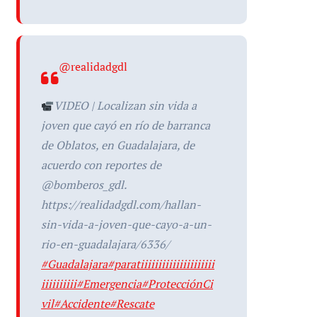
@realidadgdl
VIDEO | Localizan sin vida a
joven que cayó en río de barranca
de Oblatos, en Guadalajara, de
acuerdo con reportes de
@bomberos_gdl.
https://realidadgdl.com/hallan-
sin-vida-a-joven-que-cayo-a-un-
rio-en-guadalajara/6336/
#Guadalajara
#paratiiiiiiiiiiiiiiiiiiiii
iiiiiiiiii
#Emergencia
#ProtecciónCi
vil
#Accidente
#Rescate