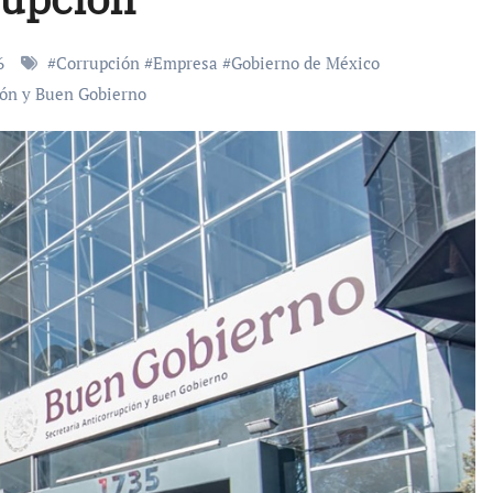
26
#
Corrupción
#
Empresa
#
Gobierno de México
ión y Buen Gobierno