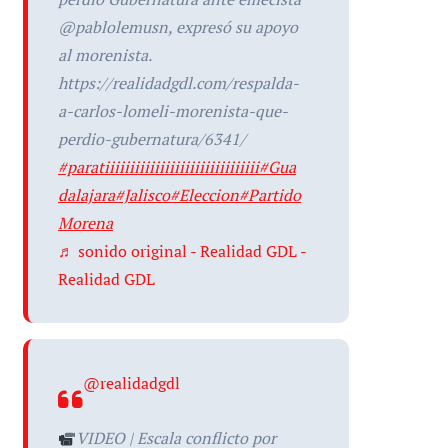
@pablolemusn, expresó su apoyo
al morenista.
https://realidadgdl.com/respalda-
a-carlos-lomeli-morenista-que-
perdio-gubernatura/6341/
#paratiiiiiiiiiiiiiiiiiiiiiiiiiiiiiii
#Gua
dalajara
#Jalisco
#Eleccion
#Partido
Morena
♬ sonido original - Realidad GDL -
Realidad GDL
@realidadgdl
VIDEO | Escala conflicto por