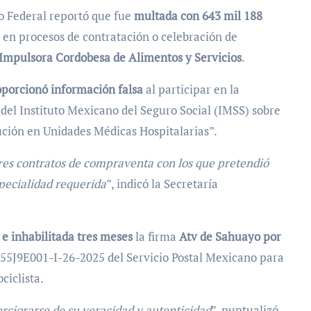
o Federal reportó que fue
multada con 643 mil 188
 en procesos de contratación o celebración de
Impulsora Cordobesa de Alimentos y Servicios
.
porcionó información falsa
al participar en la
l Instituto Mexicano del Seguro Social (IMSS) sobre
ución en Unidades Médicas Hospitalarias”.
tres contratos de compraventa con los que pretendió
specialidad requerida
”, indicó la Secretaría
e inhabilitada tres meses
la firma
Atv de Sahuayo por
-055J9E001-I-26-2025 del Servicio Postal Mexicano para
ciclista.
ciorarse de su veracidad y autenticidad
”, puntualizó