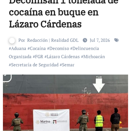
cocaína en buque en
Lázaro Cárdenas
Por
Redacción | Realidad GDL
Jul 7, 2026
#
Aduana
#
Cocaína
#
Decomiso
#
Delincuencia
Organizada
#
FGR
#
Lázaro Cárdenas
#
Michoacán
#
Secretaría de Seguridad
#
Semar