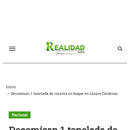
Ir
al
contenido
Inicio
Decomisan 1 tonelada de cocaína en buque en Lázaro Cárdenas
Nacional
Decomisan 1 tonelada de