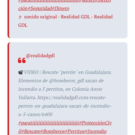
ción
#Seguridad
#Dinero
♬ sonido original - Realidad GDL - Realidad
GDL
@realidadgdl
VIDEO | Rescate "perrón" en Guadalajara.
Elementos de @bomberos_gdl sacan de
incendio a 5 perritos, en Colonia Arcos
Vallarta. https://realidadgdl.com/rescate-
perron-en-guadalajara-sacan-de-incendio-
a-5-canes/6400
#paratiiiiiiiiiiiiiiiiiiiiiiiiiiiiiii
#ProtecciónCiv
il
#Rescate
#Bomberos
#Perritos
#Incendio