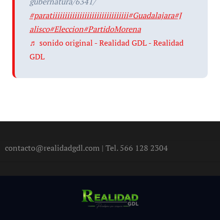
gubernatura/6341/
#paratiiiiiiiiiiiiiiiiiiiiiiiiiiiiiii
#Guadalajara
#J
alisco
#Eleccion
#PartidoMorena
♬ sonido original - Realidad GDL - Realidad
GDL
contacto@realidadgdl.com | Tel. 566 128 2304