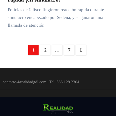
Policías de Jalisco fingieron reacción rápida durante
simulacro encabezado por Sedena, y se ganaron una
llamada de atención.
Paginación
1
2
…
7
de
entradas
contacto@realidadgdl.com | Tel. 566 128 2304