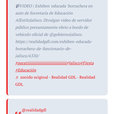
📹VIDEO | Exhiben 'educada' borrachera en
auto de Secretaría de Educación
AlEstiloJalisco. Divulgan video de servidor
público presuntamente ebrio a bordo de
vehículo oficial de @gobiernojalisco.
https://realidadgdl.com/exhiben-educada-
borrachera-de-funcionario-de-
jalisco/6330/
#paratiiiiiiiiiiiiiiiiiiiiiiiiiiiiiii
#Jalisco
#Fiesta
#Educación
♬ sonido original - Realidad GDL - Realidad
GDL
@realidadgdl