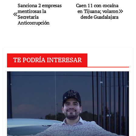
Navegación
Sanciona 2 empresas
Caen 11 con cocaína
mentirosas la
en Tijuana; volaron
de
Secretaría
desde Guadalajara
Anticorrupción
entradas
TE PODRÍA INTERESAR