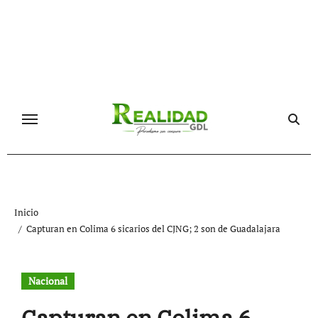
Ir
al
contenido
Inicio
Capturan en Colima 6 sicarios del CJNG; 2 son de Guadalajara
Nacional
Capturan en Colima 6