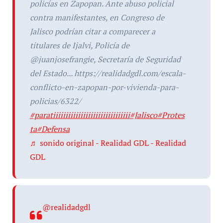
policías en Zapopan. Ante abuso policial
contra manifestantes, en Congreso de
Jalisco podrían citar a comparecer a
titulares de Ijalvi, Policía de
@juanjosefrangie, Secretaría de Seguridad
del Estado... https://realidadgdl.com/escala-
conflicto-en-zapopan-por-vivienda-para-
policias/6322/
#paratiiiiiiiiiiiiiiiiiiiiiiiiiiiiiii
#Jalisco
#Protes
ta
#Defensa
♬ sonido original - Realidad GDL - Realidad
GDL
@realidadgdl