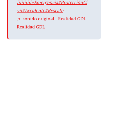
iiiiiiiiii
#Emergencia
#ProtecciónCi
vil
#Accidente
#Rescate
♬ sonido original - Realidad GDL -
Realidad GDL