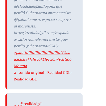
@claudiadelgadillogonz que
perdió Gubernatura ante emecista
@pablolemusn, expresó su apoyo
al morenista.
https://realidadgdl.com/respalda-
a-carlos-lomeli-morenista-que-
perdio-gubernatura/6341/
#paratiiiiiiiiiiiiiiiiiiiiiiiiiiiiiii
#Gua
dalajara
#Jalisco
#Eleccion
#Partido
Morena
♬ sonido original - Realidad GDL -
Realidad GDL
@realidadgdl