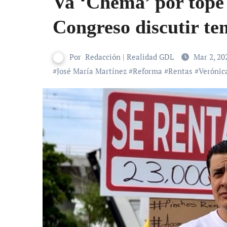
Va ‘Chema’ por tope 
Congreso discutir t
Por
Redacción | Realidad GDL
Mar 2, 2
#
José María Martínez
#
Reforma
#
Rentas
#
Verónic