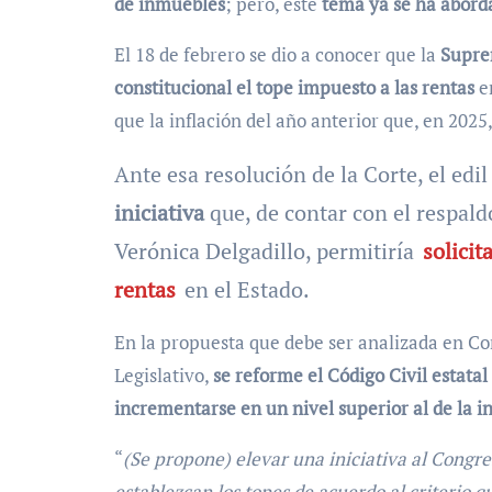
de inmuebles
; pero, este
tema ya se ha abord
El 18 de febrero se dio a conocer que la
Suprem
constitucional el tope impuesto a las rentas
en
que la inflación del año anterior que, en 2025,
Ante esa resolución de la Corte, el edi
iniciativa
que, de contar con el respald
Verónica Delgadillo, permitiría
solicit
rentas
en el Estado.
En la propuesta que debe ser analizada en Com
Legislativo,
se reforme el Código Civil estata
incrementarse en un nivel superior al de la in
“
(Se propone) elevar una iniciativa al Congr
establezcan los topes de acuerdo al criterio q