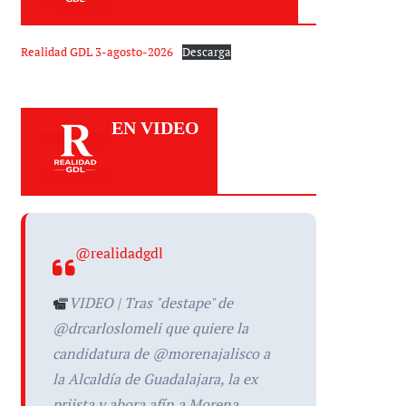
Realidad GDL 3-agosto-2026
Descarga
EN VIDEO
@realidadgdl
VIDEO | Tras "destape" de
@drcarloslomeli que quiere la
candidatura de @morenajalisco a
la Alcaldía de Guadalajara, la ex
priista y ahora afín a Morena