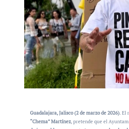
Guadalajara, Jalisco (2 de marzo de 2026)
. El
“Chema” Martínez
, pretende que el Ayuntami