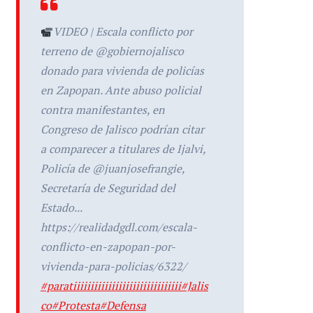
VIDEO | Escala conflicto por
terreno de @gobiernojalisco
donado para vivienda de policías
en Zapopan. Ante abuso policial
contra manifestantes, en
Congreso de Jalisco podrían citar
a comparecer a titulares de Ijalvi,
Policía de @juanjosefrangie,
Secretaría de Seguridad del
Estado...
https://realidadgdl.com/escala-
conflicto-en-zapopan-por-
vivienda-para-policias/6322/
#paratiiiiiiiiiiiiiiiiiiiiiiiiiiiiiii
#Jalis
co
#Protesta
#Defensa