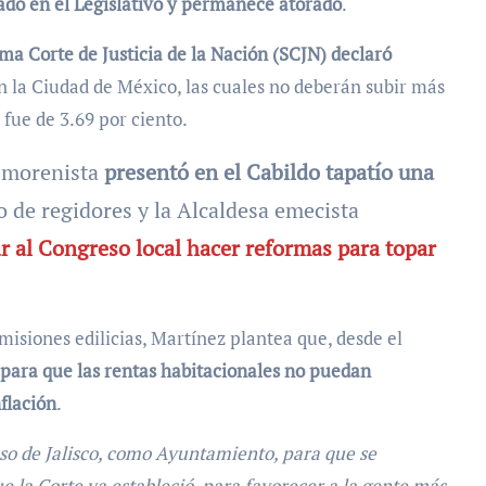
ado en el Legislativo y permanece atorado
.
a Corte de Justicia de la Nación (SCJN) declaró
 la Ciudad de México, las cuales no deberán subir más
 fue de 3.69 por ciento.
l morenista
presentó en el Cabildo tapatío una
o de regidores y la Alcaldesa emecista
ar al Congreso local hacer reformas para topar
isiones edilicias, Martínez plantea que, desde el
l para que las rentas habitacionales no puedan
flación
.
eso de Jalisco, como Ayuntamiento, para que se
ue la Corte ya estableció, para favorecer a la gente más