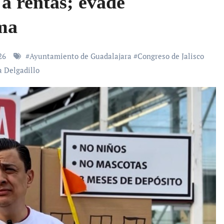
a rentas; evade
ema
026
#
Ayuntamiento de Guadalajara
#
Congreso de Jalisco
a Delgadillo