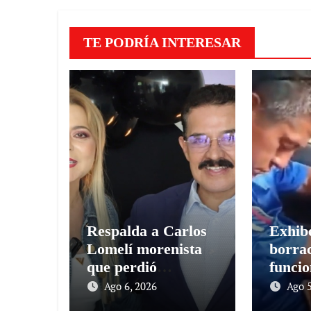
TE PODRÍA INTERESAR
Respalda a Carlos
Exhib
Lomelí morenista
borra
que perdió
funcio
Gubernatura
Jalisc
Ago 6, 2026
Ago 5