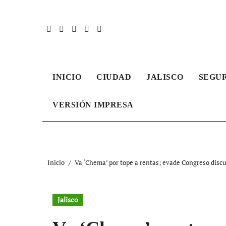
Ir
al
contenido
INICIO
CIUDAD
JALISCO
SEGU
VERSIÓN IMPRESA
Inicio
Va ‘Chema’ por tope a rentas; evade Congreso discu
Jalisco