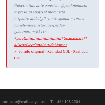
Gubernatura ante emecista @pablolemusn,
expresó su apoyo al morenista.
https://realidadgdl.com/respalda-a-carlos-
lomeli-morenista-que-perdio-
gubernatura/6341/
#paratiiiiiiiiiiiiiiiiiiiiiiiiiiiiiii
#Guadalajara
#J
alisco
#Eleccion
#PartidoMorena
♬ sonido original - Realidad GDL - Realidad
GDL
contacto@realidadgdl.com | Tel. 566 128 2304