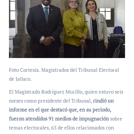
Foto Cortesía. Magistrados del Tribunal Electoral
de Jalisco.
El Magistrado Rodríguez Murillo, quien estuvo seis
meses como presidente del Tribunal,
rindió un
informe en el que destacó que, en su periodo,
fueron atendidos 91 medios de impugnación
sobre
temas electorales, 63 de ellos relacionados con