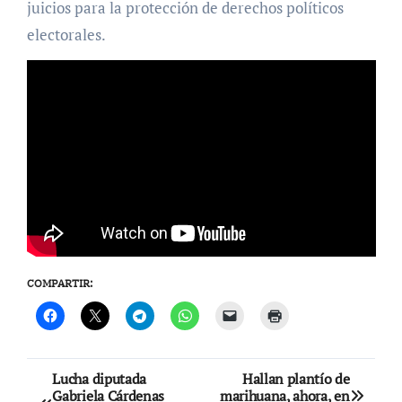
juicios para la protección de derechos políticos
electorales.
COMPARTIR:
Navegación
Lucha diputada
Hallan plantío de
Gabriela Cárdenas
marihuana, ahora, en