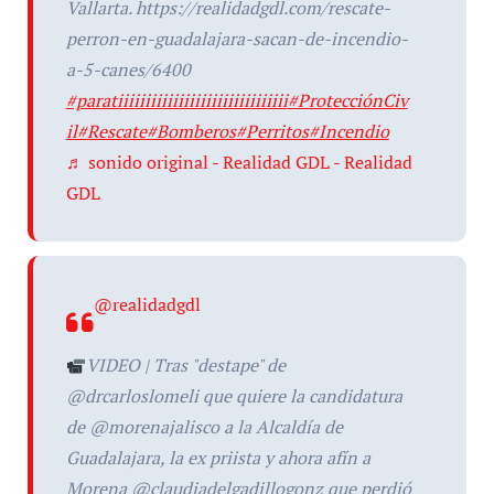
Vallarta. https://realidadgdl.com/rescate-
perron-en-guadalajara-sacan-de-incendio-
a-5-canes/6400
#paratiiiiiiiiiiiiiiiiiiiiiiiiiiiiiii
#ProtecciónCiv
il
#Rescate
#Bomberos
#Perritos
#Incendio
♬ sonido original - Realidad GDL - Realidad
GDL
@realidadgdl
VIDEO | Tras "destape" de
@drcarloslomeli que quiere la candidatura
de @morenajalisco a la Alcaldía de
Guadalajara, la ex priista y ahora afín a
Morena @claudiadelgadillogonz que perdió