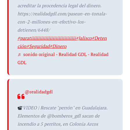
acreditar la procedencia legal del dinero.
https://realidadgdl.com/pasean-en-tonala-
con-2-millones-en-efectivo-los-
detienen/6448/
#paratiiiiiiiiiiiiiiiiiiiiiiiiiiiiiii
#Jalisco
#Deten
ción
#Seguridad
#Dinero
♬ sonido original - Realidad GDL - Realidad
GDL
@realidadgdl
VIDEO | Rescate "perrón" en Guadalajara.
Elementos de @bomberos_gdl sacan de
incendio a 5 perritos, en Colonia Arcos