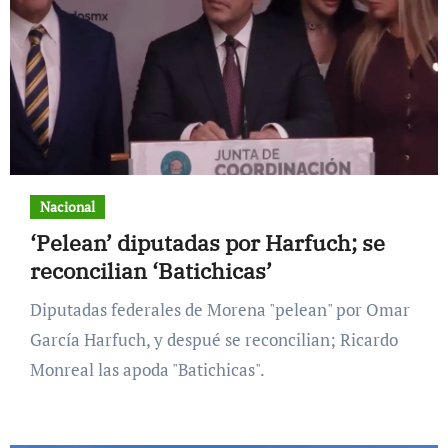
Nacional
‘Pelean’ diputadas por Harfuch; se
reconcilian ‘Batichicas’
Diputadas federales de Morena "pelean" por Omar
García Harfuch, y despué se reconcilian; Ricardo
Monreal las apoda "Batichicas".