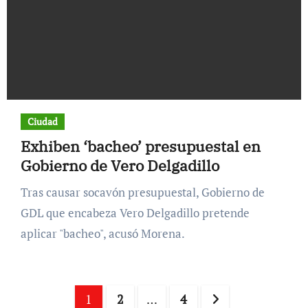
Ciudad
Exhiben ‘bacheo’ presupuestal en
Gobierno de Vero Delgadillo
Tras causar socavón presupuestal, Gobierno de
GDL que encabeza Vero Delgadillo pretende
aplicar "bacheo", acusó Morena.
Paginación
1
2
…
4