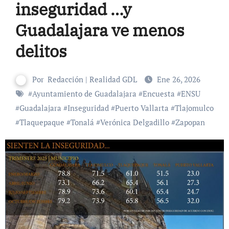
inseguridad …y
Guadalajara ve menos
delitos
Por
Redacción | Realidad GDL
Ene 26, 2026
#
Ayuntamiento de Guadalajara
#
Encuesta
#
ENSU
#
Guadalajara
#
Inseguridad
#
Puerto Vallarta
#
Tlajomulco
#
Tlaquepaque
#
Tonalá
#
Verónica Delgadillo
#
Zapopan