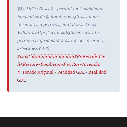
📹VIDEO | Rescate "perrón" en Guadalajara.
Elementos de @bomberos_gdl sacan de
incendio a 5 perritos, en Colonia Arcos
Vallarta. https://realidadgdl.com/rescate-
perron-en-guadalajara-sacan-de-incendio-
a-5-canes/6400
#paratiiiiiiiiiiiiiiiiiiiiiiiiiiiiiii
#ProtecciónCiv
il
#Rescate
#Bomberos
#Perritos
#Incendio
♬ sonido original - Realidad GDL - Realidad
GDL