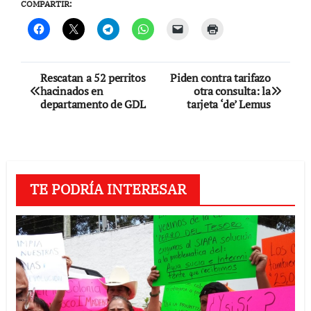
COMPARTIR:
Navegación
Rescatan a 52 perritos
Piden contra tarifazo
hacinados en
otra consulta: la
de
departamento de GDL
tarjeta ‘de’ Lemus
entradas
TE PODRÍA INTERESAR