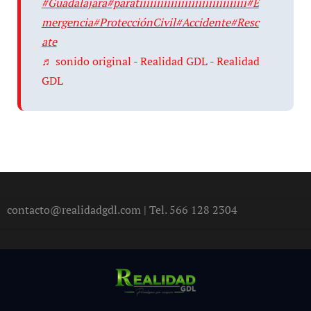
#Guadalajara
#paratiiiiiiiiiiiiiiiiiiiiiiiiiiiiiii
#E
mergencia
#ProtecciónCivil
#Accidente
#Resc
ate
♬ sonido original - Realidad GDL - Realidad
GDL
contacto@realidadgdl.com | Tel. 566 128 2304