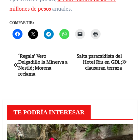
millones de pesos
anuales.
COMPARTIR:
Navegación
‘Regala’ Vero
Salta paracaidista del
Delgadillo la Minerva a
Hotel Riu en GDL;
de
Nestlé; Morena
clausuran terraza
reclama
entradas
TE PODRÍA INTERESAR