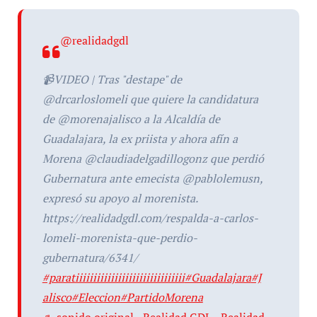
@realidadgdl
📹VIDEO | Tras "destape" de
@drcarloslomeli que quiere la candidatura
de @morenajalisco a la Alcaldía de
Guadalajara, la ex priista y ahora afín a
Morena @claudiadelgadillogonz que perdió
Gubernatura ante emecista @pablolemusn,
expresó su apoyo al morenista.
https://realidadgdl.com/respalda-a-carlos-
lomeli-morenista-que-perdio-
gubernatura/6341/
#paratiiiiiiiiiiiiiiiiiiiiiiiiiiiiiii
#Guadalajara
#J
alisco
#Eleccion
#PartidoMorena