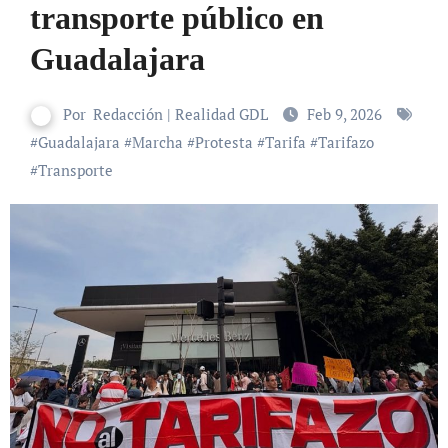
transporte público en
Guadalajara
Por
Redacción | Realidad GDL
Feb 9, 2026
#
Guadalajara
#
Marcha
#
Protesta
#
Tarifa
#
Tarifazo
#
Transporte