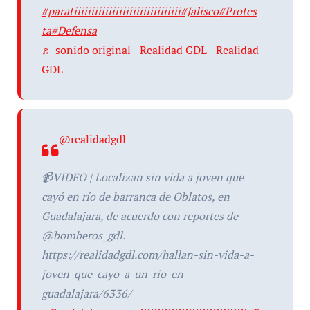
#paratiiiiiiiiiiiiiiiiiiiiiiiiiiiiiii
#Jalisco
#Protes
ta
#Defensa
♬ sonido original - Realidad GDL - Realidad
GDL
@realidadgdl
📹VIDEO | Localizan sin vida a joven que
cayó en río de barranca de Oblatos, en
Guadalajara, de acuerdo con reportes de
@bomberos_gdl.
https://realidadgdl.com/hallan-sin-vida-a-
joven-que-cayo-a-un-rio-en-
guadalajara/6336/