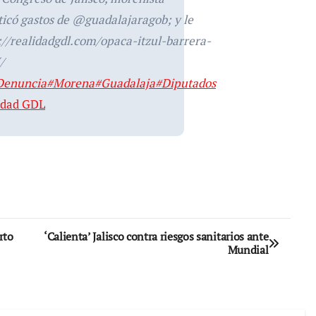
ticó gastos de @guadalajaragob; y le
//realidadgdl.com/opaca-itzul-barrera-
/
Denuncia
#Morena
#Guadalaja
#Diputados
lidad GDL
rto
‘Calienta’ Jalisco contra riesgos sanitarios ante
Mundial