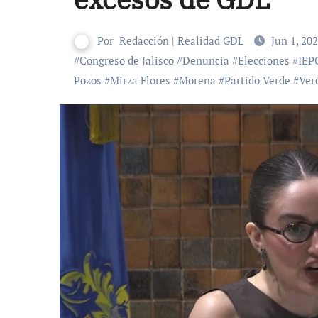
Por
Redacción | Realidad GDL
Jun 1, 20
#
Congreso de Jalisco
#
Denuncia
#
Elecciones
#
IEP
Pozos
#
Mirza Flores
#
Morena
#
Partido Verde
#
Ver