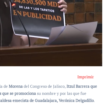
Imprimir
da de
Morena
del Congreso de Jalisco,
Itzul Barrera que
as que se promociona
su nombre y por las que fue
caldesa emecista de Guadalajara, Verónica Delgadillo
.