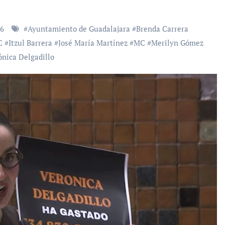
26
#
Ayuntamiento de Guadalajara
#
Brenda Carrera
C
#
Itzul Barrera
#
José María Martínez
#
MC
#
Merilyn Gómez
ónica Delgadillo