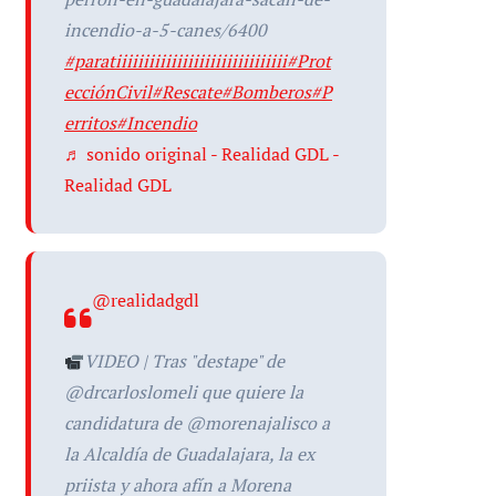
incendio-a-5-canes/6400
#paratiiiiiiiiiiiiiiiiiiiiiiiiiiiiiii
#Prot
ecciónCivil
#Rescate
#Bomberos
#P
erritos
#Incendio
♬ sonido original - Realidad GDL -
Realidad GDL
@realidadgdl
VIDEO | Tras "destape" de
@drcarloslomeli que quiere la
candidatura de @morenajalisco a
la Alcaldía de Guadalajara, la ex
priista y ahora afín a Morena