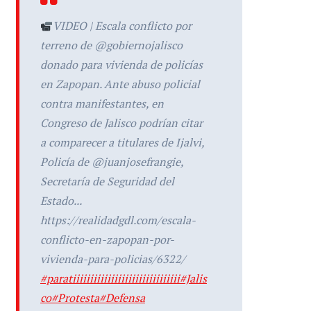
VIDEO | Escala conflicto por
terreno de @gobiernojalisco
donado para vivienda de policías
en Zapopan. Ante abuso policial
contra manifestantes, en
Congreso de Jalisco podrían citar
a comparecer a titulares de Ijalvi,
Policía de @juanjosefrangie,
Secretaría de Seguridad del
Estado...
https://realidadgdl.com/escala-
conflicto-en-zapopan-por-
vivienda-para-policias/6322/
#paratiiiiiiiiiiiiiiiiiiiiiiiiiiiiiii
#Jalis
co
#Protesta
#Defensa