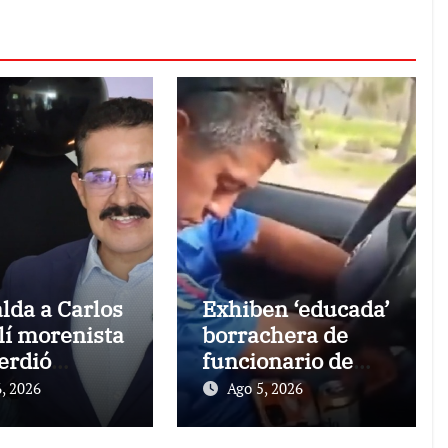
lda a Carlos
Exhiben ‘educada’
í morenista
borrachera de
erdió
funcionario de
rnatura
Jalisco
, 2026
Ago 5, 2026