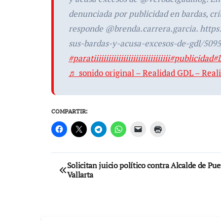
denunciada por publicidad en bardas, cri
responde @brenda.carrera.garcia. https:
sus-bardas-y-acusa-excesos-de-gdl/5095
#paratiiiiiiiiiiiiiiiiiiiiiiiiiiiiiii
#publicidad
#
♬ sonido original – Realidad GDL – Rea
COMPARTIR:
Navegación
Solicitan juicio político contra Alcalde de Pue
Vallarta
de
entradas