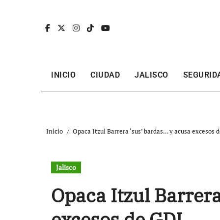
Ir
al
contenido
INICIO
CIUDAD
JALISCO
SEGURID
Inicio
Opaca Itzul Barrera ‘sus’ bardas… y acusa excesos 
Jalisco
Opaca Itzul Barrer
excesos de GDL