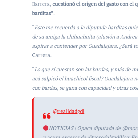
Barrera,
cuestionó el origen del gasto con el q
barditas”
.
“
Esto me recuerda a la diputada barditas quie
de su amiga la chihuahuita (alusión a Andrea 
aspirar a contender por Guadalajara. ¿Será t
Carrera.
“
Lo que sí cuestan son las bardas, y más de 
acá salpicó el huachicol fiscal? Guadalajara n
con bardas, se gana con capacidad y otras cos
@realidadgdl
NOTICIAS | Opaca diputada de @moren
y acusa excesos de @verodelgadillog. En