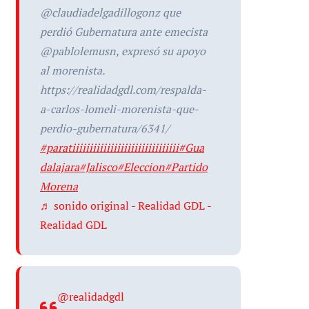
@claudiadelgadillogonz que
perdió Gubernatura ante emecista
@pablolemusn, expresó su apoyo
al morenista.
https://realidadgdl.com/respalda-
a-carlos-lomeli-morenista-que-
perdio-gubernatura/6341/
#paratiiiiiiiiiiiiiiiiiiiiiiiiiiiiiii
#Gua
dalajara
#Jalisco
#Eleccion
#Partido
Morena
♬ sonido original - Realidad GDL -
Realidad GDL
@realidadgdl