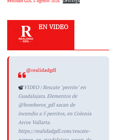
Realidad GDL 3-agosto-2026
Descarga
EN VIDEO
@realidadgdl
VIDEO | Rescate "perrón" en
Guadalajara. Elementos de
@bomberos_gdl sacan de
incendio a 5 perritos, en Colonia
Arcos Vallarta.
https://realidadgdl.com/rescate-
perron-en-guadalajara-sacan-de-