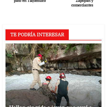
de
pato en Tlajomulco
Zapopan y
comerciantes
entradas
TE PODRÍA INTERESAR