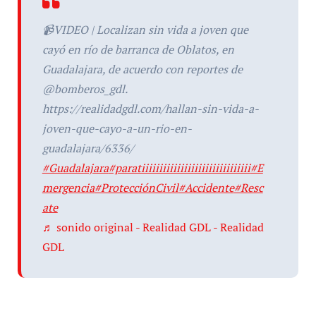
📹VIDEO | Localizan sin vida a joven que
cayó en río de barranca de Oblatos, en
Guadalajara, de acuerdo con reportes de
@bomberos_gdl.
https://realidadgdl.com/hallan-sin-vida-a-
joven-que-cayo-a-un-rio-en-
guadalajara/6336/
#Guadalajara
#paratiiiiiiiiiiiiiiiiiiiiiiiiiiiiiii
#E
mergencia
#ProtecciónCivil
#Accidente
#Resc
ate
♬ sonido original - Realidad GDL - Realidad
GDL