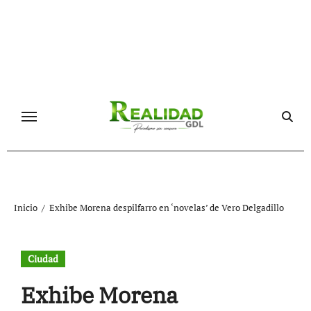
Ir
al
contenido
Inicio
Exhibe Morena despilfarro en ‘novelas’ de Vero Delgadillo
Ciudad
Exhibe Morena