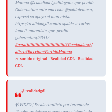
Morena @claudiadelgadillogonz que perdió
Gubernatura ante emecista @pablolemusn,
expresó su apoyo al morenista.
https://realidadgdl.com/respalda-a-carlos-
lomeli-morenista-que-perdio-
gubernatura/6341/
#paratiiiiiiiiiiiiiiiiiiiiiiiiiiiiiii
#Guadalajara
#J
alisco
#Eleccion
#PartidoMorena
♬ sonido original - Realidad GDL - Realidad
GDL
@realidadgdl
📹VIDEO | Escala conflicto por terreno de
@gobiernojalisco donado para vivienda de