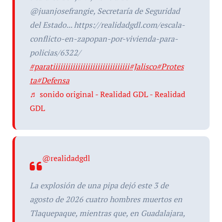
@juanjosefrangie, Secretaría de Seguridad
del Estado... https://realidadgdl.com/escala-
conflicto-en-zapopan-por-vivienda-para-
policias/6322/
#paratiiiiiiiiiiiiiiiiiiiiiiiiiiiiiii
#Jalisco
#Protes
ta
#Defensa
♬ sonido original - Realidad GDL - Realidad
GDL
@realidadgdl
La explosión de una pipa dejó este 3 de
agosto de 2026 cuatro hombres muertos en
Tlaquepaque, mientras que, en Guadalajara,