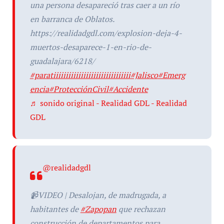
una persona desapareció tras caer a un río
en barranca de Oblatos.
https://realidadgdl.com/explosion-deja-4-
muertos-desaparece-1-en-rio-de-
guadalajara/6218/
#paratiiiiiiiiiiiiiiiiiiiiiiiiiiiiiii
#Jalisco
#Emerg
encia
#ProtecciónCivil
#Accidente
♬ sonido original - Realidad GDL - Realidad
GDL
@realidadgdl
📹VIDEO | Desalojan, de madrugada, a
habitantes de
#Zapopan
que rechazan
construcción de departamentos para