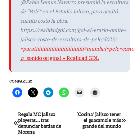
@Pablo Lemus Navarro presumió la escultura
de “Pelé” en el Estadio Jalisco, pero ocultó
cuánto costó la obra.
https://realidadgdl.com/gol-al-erario-omite-
jalisco-costo-de-escultura-de-pele/5025/
#paratiiiiiiiiiiiiiiiiiiiiiiiiiiiiiii
#mundial
#pele
#costo
♬ sonido original – Realidad GDL
COMPARTIR:
Navegación
Regala MC Jalisco
‘Cocina’ Jalisco tener
playeras… tras
el guacamole más
de
denunciar bardas de
grande del mundo
Morena
entradas