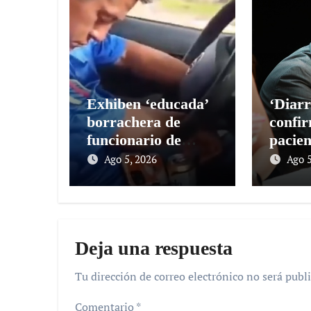
Exhiben ‘educada’
‘Diarr
borrachera de
confi
funcionario de
pacien
Jalisco
Ago 5, 2026
Ago 5
Deja una respuesta
Tu dirección de correo electrónico no será publi
Comentario
*