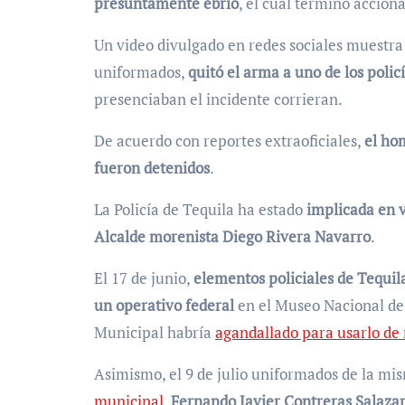
presuntamente ebrio
, el cual terminó accion
Un video divulgado en redes sociales muestra 
uniformados,
quitó el arma a uno de los policí
presenciaban el incidente corrieran.
De acuerdo con reportes extraoficiales,
el ho
fueron detenidos
.
La Policía de Tequila ha estado
implicada en v
Alcalde morenista Diego Rivera Navarro
.
El 17 de junio,
elementos policiales de Tequil
un operativo federal
en el Museo Nacional de
Municipal habría
agandallado para usarlo de 
Asimismo, el 9 de julio uniformados de la m
municipal
,
Fernando Javier Contreras Salaza