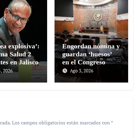
ea explosiva’:
Engordan nómina y
rma Salud 2
guardan ‘huesos’
tes en Jalisco
en el Congreso
Jalisco
, 2026
Ago 3, 2026
cada.
Los campos obligatorios están marcados con
*