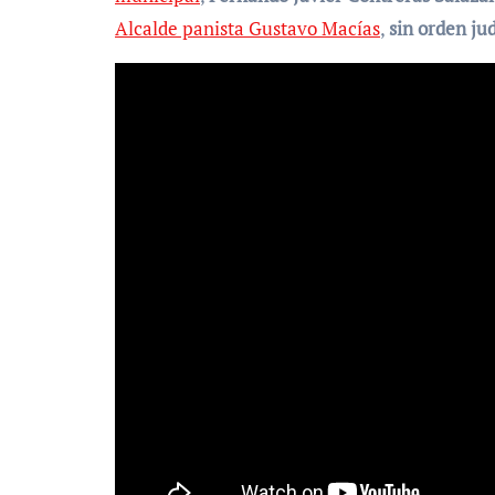
Alcalde panista Gustavo Macías
,
sin orden jud