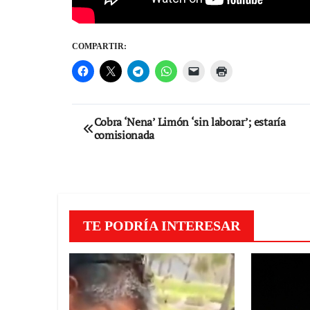
COMPARTIR:
Navegación
Cobra ‘Nena’ Limón ‘sin laborar’; estaría
comisionada
de
entradas
TE PODRÍA INTERESAR