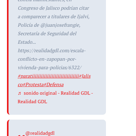
Congreso de Jalisco podrían citar
a comparecer a titulares de Ijalvi,
Policía de @juanjosefrangie,
Secretaría de Seguridad del
Estado...
https://realidadgdl.com/escala-
conflicto-en-zapopan-por-
vivienda-para-policias/6322/
#paratiiiiiiiiiiiiiiiiiiiiiiiiiiiiiii
#Jalis
co
#Protesta
#Defensa
♬ sonido original - Realidad GDL -
Realidad GDL
@realidadgdl