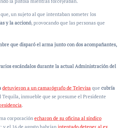
ando la pistola mientras forcejeaban.
que, un sujeto al que intentaban someter los
as y la accionó
, provocando que las personas que
mbre que disparó el arma junto con dos acompañantes,
arios escándalos durante la actual Administración del
a
detuvieron a un camarógrafo de Televisa
que
cubría
l Tequila, inmueble que se presume el Presidente
residencia
.
isma corporación
echaron de su oficina al síndico
r
; y el 16 de agosto habrían
intentado detener al ex