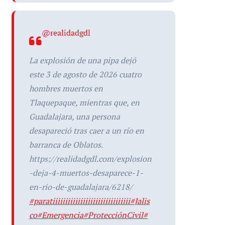
@realidadgdl
La explosión de una pipa dejó
este 3 de agosto de 2026 cuatro
hombres muertos en
Tlaquepaque, mientras que, en
Guadalajara, una persona
desapareció tras caer a un río en
barranca de Oblatos.
https://realidadgdl.com/explosion
-deja-4-muertos-desaparece-1-
en-rio-de-guadalajara/6218/
#paratiiiiiiiiiiiiiiiiiiiiiiiiiiiiiii
#Jalis
co
#Emergencia
#ProtecciónCivil
#