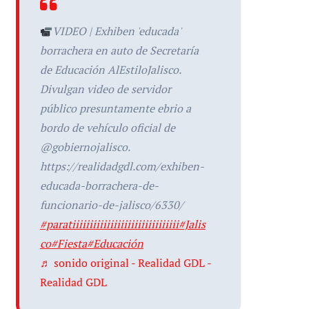
VIDEO | Exhiben 'educada'
borrachera en auto de Secretaría
de Educación AlEstiloJalisco.
Divulgan video de servidor
público presuntamente ebrio a
bordo de vehículo oficial de
@gobiernojalisco.
https://realidadgdl.com/exhiben-
educada-borrachera-de-
funcionario-de-jalisco/6330/
#paratiiiiiiiiiiiiiiiiiiiiiiiiiiiiiii
#Jalis
co
#Fiesta
#Educación
♬ sonido original - Realidad GDL -
Realidad GDL