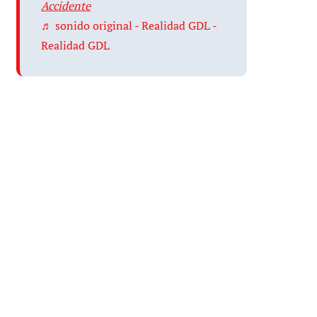
Accidente
♬ sonido original - Realidad GDL -
Realidad GDL