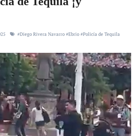
cía de Tequila ¡y
025
#
Diego Rivera Navarro
#
Ebrio
#
Policía de Tequila