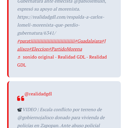
Gubernatura ante emecista @pablolemusn,
expresó su apoyo al morenista.
https://realidadgdl.com/respalda-a-carlos-
lomeli-morenista-que-perdio-
gubernatura/6341/
#paratiiiiiiiiiiiiiiiiiiiiiiiiiiiiiii
#Guadalajara
#J
alisco
#Eleccion
#PartidoMorena
♬ sonido original - Realidad GDL - Realidad
GDL
@realidadgdl
VIDEO | Escala conflicto por terreno de
@gobiernojalisco donado para vivienda de
policías en Zapopan. Ante abuso policial