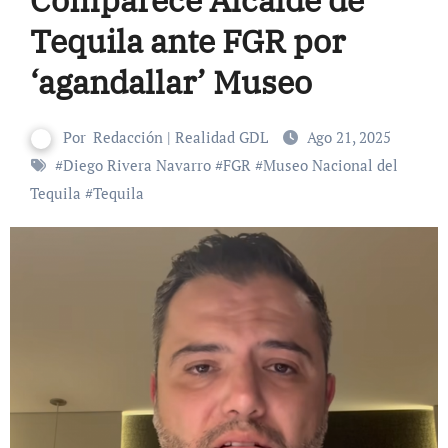
Tequila ante FGR por
‘agandallar’ Museo
Por
Redacción | Realidad GDL
Ago 21, 2025
#
Diego Rivera Navarro
#
FGR
#
Museo Nacional del
Tequila
#
Tequila