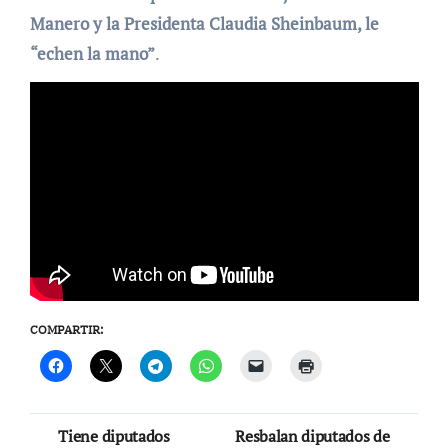
Manero y la Presidenta Claudia Sheinbaum, le
“echen la mano”
.
COMPARTIR:
Navegación
Tiene diputados
Resbalan diputados de