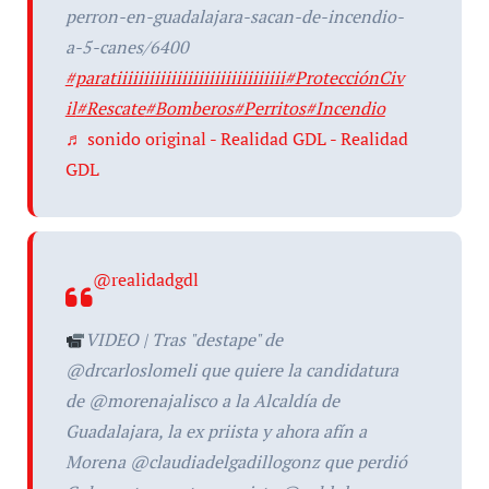
perron-en-guadalajara-sacan-de-incendio-
a-5-canes/6400
#paratiiiiiiiiiiiiiiiiiiiiiiiiiiiiiii
#ProtecciónCiv
il
#Rescate
#Bomberos
#Perritos
#Incendio
♬ sonido original - Realidad GDL - Realidad
GDL
@realidadgdl
VIDEO | Tras "destape" de
@drcarloslomeli que quiere la candidatura
de @morenajalisco a la Alcaldía de
Guadalajara, la ex priista y ahora afín a
Morena @claudiadelgadillogonz que perdió