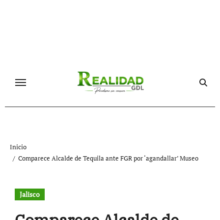
Ir
al
contenido
Inicio
Comparece Alcalde de Tequila ante FGR por ‘agandallar’ Museo
Jalisco
Comparece Alcalde de