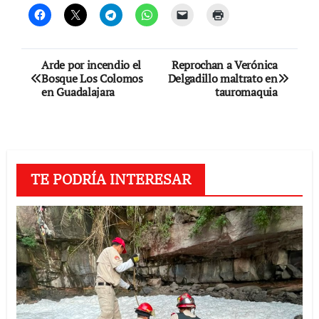
Navegación
Arde por incendio el
Reprochan a Verónica
Bosque Los Colomos
Delgadillo maltrato en
de
en Guadalajara
tauromaquia
entradas
TE PODRÍA INTERESAR