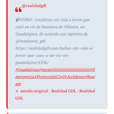
@realidadgdl
📹VIDEO | Localizan sin vida a joven que
cayó en río de barranca de Oblatos, en
Guadalajara, de acuerdo con reportes de
@bomberos_gdl.
https://realidadgdl.com/hallan-sin-vida-a-
joven-que-cayo-a-un-rio-en-
guadalajara/6336/
#Guadalajara
#paratiiiiiiiiiiiiiiiiiiiiiiiiiiiiiii
#E
mergencia
#ProtecciónCivil
#Accidente
#Resc
ate
♬ sonido original - Realidad GDL - Realidad
GDL