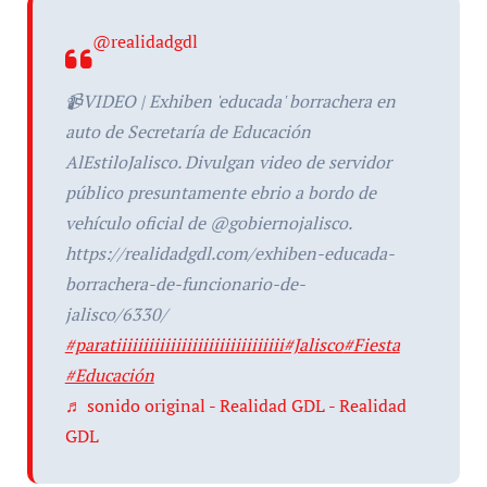
@realidadgdl
📹VIDEO | Exhiben 'educada' borrachera en
auto de Secretaría de Educación
AlEstiloJalisco. Divulgan video de servidor
público presuntamente ebrio a bordo de
vehículo oficial de @gobiernojalisco.
https://realidadgdl.com/exhiben-educada-
borrachera-de-funcionario-de-
jalisco/6330/
#paratiiiiiiiiiiiiiiiiiiiiiiiiiiiiiii
#Jalisco
#Fiesta
#Educación
♬ sonido original - Realidad GDL - Realidad
GDL