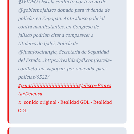
📹VIDEO | Escala conflicto por terreno de
@gobiernojalisco donado para vivienda de
policías en Zapopan. Ante abuso policial
contra manifestantes, en Congreso de
Jalisco podrían citar a comparecer a
titulares de Ijalvi, Policía de
@juanjosefrangie, Secretaría de Seguridad
del Estado... https://realidadgdl.com/escala-
conflicto-en-zapopan-por-vivienda-para-
policias/6322/
#paratiiiiiiiiiiiiiiiiiiiiiiiiiiiiiii
#Jalisco
#Protes
ta
#Defensa
♬ sonido original - Realidad GDL - Realidad
GDL