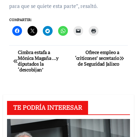
para que se quiete esta parte”, resaltó.
COMPARTIR:
Navegación
Cimbra estafa a
Ofrece empleo a
Mónica Magaña …y
‘criticones’ secretario
de
diputados la
de Seguridad Jalisco
‘descobijan’
entradas
TE PODRÍA INTERESAR