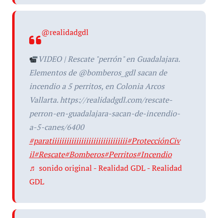
@realidadgdl
VIDEO | Rescate "perrón" en Guadalajara.
Elementos de @bomberos_gdl sacan de
incendio a 5 perritos, en Colonia Arcos
Vallarta. https://realidadgdl.com/rescate-
perron-en-guadalajara-sacan-de-incendio-
a-5-canes/6400
#paratiiiiiiiiiiiiiiiiiiiiiiiiiiiiiii
#ProtecciónCiv
il
#Rescate
#Bomberos
#Perritos
#Incendio
♬ sonido original - Realidad GDL - Realidad
GDL