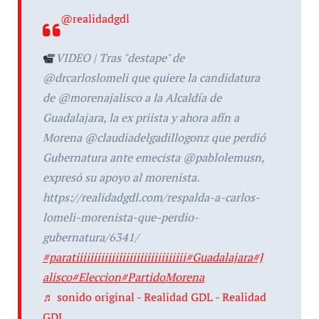
@realidadgdl
VIDEO | Tras "destape" de
@drcarloslomeli que quiere la candidatura
de @morenajalisco a la Alcaldía de
Guadalajara, la ex priista y ahora afín a
Morena @claudiadelgadillogonz que perdió
Gubernatura ante emecista @pablolemusn,
expresó su apoyo al morenista.
https://realidadgdl.com/respalda-a-carlos-
lomeli-morenista-que-perdio-
gubernatura/6341/
#paratiiiiiiiiiiiiiiiiiiiiiiiiiiiiiii
#Guadalajara
#J
alisco
#Eleccion
#PartidoMorena
♬ sonido original - Realidad GDL - Realidad
GDL