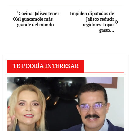
Navegación
‘Cocina’ Jalisco tener
Impiden diputados de
el guacamole más
Jalisco reducir
de
grande del mundo
regidores, topar
gasto…
entradas
TE PODRÍA INTERESAR