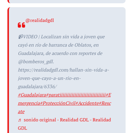
@realidadgdl
📹VIDEO | Localizan sin vida a joven que
cayó en río de barranca de Oblatos, en
Guadalajara, de acuerdo con reportes de
@bomberos_gdl.
https://realidadgdl.com/hallan-sin-vida-a-
joven-que-cayo-a-un-rio-en-
guadalajara/6336/
#Guadalajara
#paratiiiiiiiiiiiiiiiiiiiiiiiiiiiiiii
#E
mergencia
#ProtecciónCivil
#Accidente
#Resc
ate
♬ sonido original - Realidad GDL - Realidad
GDL