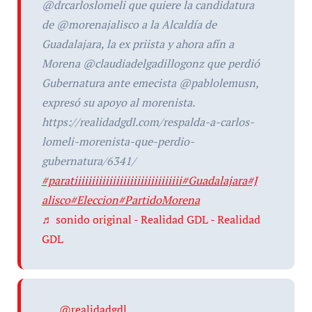
@drcarloslomeli que quiere la candidatura
de @morenajalisco a la Alcaldía de
Guadalajara, la ex priista y ahora afín a
Morena @claudiadelgadillogonz que perdió
Gubernatura ante emecista @pablolemusn,
expresó su apoyo al morenista.
https://realidadgdl.com/respalda-a-carlos-
lomeli-morenista-que-perdio-
gubernatura/6341/
#paratiiiiiiiiiiiiiiiiiiiiiiiiiiiiiii
#Guadalajara
#J
alisco
#Eleccion
#PartidoMorena
♬ sonido original - Realidad GDL - Realidad
GDL
@realidadgdl