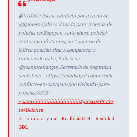
📹VIDEO | Escala conflicto por terreno de
@gobiernojalisco donado para vivienda de
policías en Zapopan. Ante abuso policial
contra manifestantes, en Congreso de
Jalisco podrían citar a comparecer a
titulares de Ijalvi, Policía de
@juanjosefrangie, Secretaría de Seguridad
del Estado... https://realidadgdl.com/escala-
conflicto-en-zapopan-por-vivienda-para-
policias/6322/
#paratiiiiiiiiiiiiiiiiiiiiiiiiiiiiiii
#Jalisco
#Protes
ta
#Defensa
♬ sonido original - Realidad GDL - Realidad
GDL