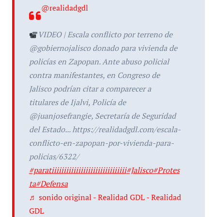
@realidadgdl
VIDEO | Escala conflicto por terreno de
@gobiernojalisco donado para vivienda de
policías en Zapopan. Ante abuso policial
contra manifestantes, en Congreso de
Jalisco podrían citar a comparecer a
titulares de Ijalvi, Policía de
@juanjosefrangie, Secretaría de Seguridad
del Estado... https://realidadgdl.com/escala-
conflicto-en-zapopan-por-vivienda-para-
policias/6322/
#paratiiiiiiiiiiiiiiiiiiiiiiiiiiiiiii
#Jalisco
#Protes
ta
#Defensa
♬ sonido original - Realidad GDL - Realidad
GDL