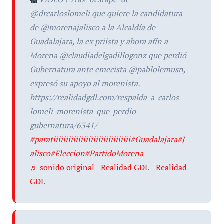
@drcarloslomeli que quiere la candidatura
de @morenajalisco a la Alcaldía de
Guadalajara, la ex priista y ahora afín a
Morena @claudiadelgadillogonz que perdió
Gubernatura ante emecista @pablolemusn,
expresó su apoyo al morenista.
https://realidadgdl.com/respalda-a-carlos-
lomeli-morenista-que-perdio-
gubernatura/6341/
#paratiiiiiiiiiiiiiiiiiiiiiiiiiiiiiii
#Guadalajara
#J
alisco
#Eleccion
#PartidoMorena
♬ sonido original - Realidad GDL - Realidad
GDL