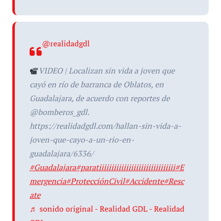
@realidadgdl
VIDEO | Localizan sin vida a joven que
cayó en río de barranca de Oblatos, en
Guadalajara, de acuerdo con reportes de
@bomberos_gdl.
https://realidadgdl.com/hallan-sin-vida-a-
joven-que-cayo-a-un-rio-en-
guadalajara/6336/
#Guadalajara
#paratiiiiiiiiiiiiiiiiiiiiiiiiiiiiiii
#E
mergencia
#ProtecciónCivil
#Accidente
#Resc
ate
♬ sonido original - Realidad GDL - Realidad