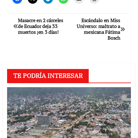
Navegación
Masacre en 2 cárceles
Escándalo en Miss
de Ecuador deja 33
Universo: maltrato a
de
muertos ¡en 3 días!
mexicana Fátima
Bosch
entradas
TE PODRÍA INTERESAR