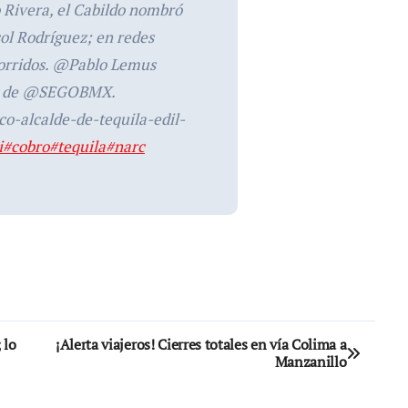
o Rivera, el Cabildo nombró
ol Rodríguez; en redes
corridos. @Pablo Lemus
ino de @SEGOBMX.
co-alcalde-de-tequila-edil-
i
#cobro
#tequila
#narc
 lo
¡Alerta viajeros! Cierres totales en vía Colima a
Manzanillo