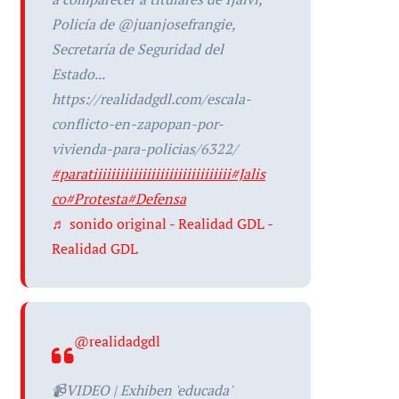
Policía de @juanjosefrangie,
Secretaría de Seguridad del
Estado...
https://realidadgdl.com/escala-
conflicto-en-zapopan-por-
vivienda-para-policias/6322/
#paratiiiiiiiiiiiiiiiiiiiiiiiiiiiiiii
#Jalis
co
#Protesta
#Defensa
♬ sonido original - Realidad GDL -
Realidad GDL
@realidadgdl
📹VIDEO | Exhiben 'educada'