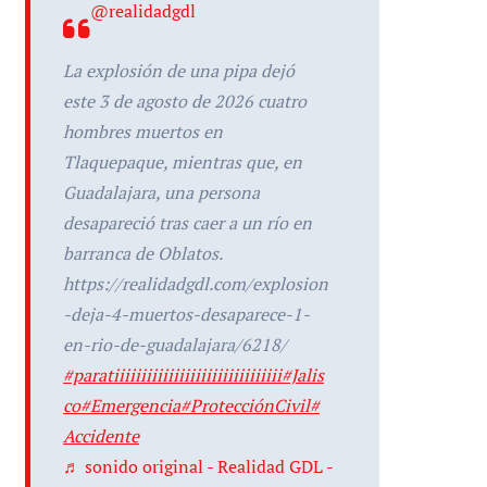
@realidadgdl
La explosión de una pipa dejó
este 3 de agosto de 2026 cuatro
hombres muertos en
Tlaquepaque, mientras que, en
Guadalajara, una persona
desapareció tras caer a un río en
barranca de Oblatos.
https://realidadgdl.com/explosion
-deja-4-muertos-desaparece-1-
en-rio-de-guadalajara/6218/
#paratiiiiiiiiiiiiiiiiiiiiiiiiiiiiiii
#Jalis
co
#Emergencia
#ProtecciónCivil
#
Accidente
♬ sonido original - Realidad GDL -