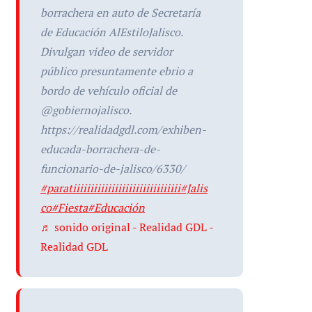
borrachera en auto de Secretaría
de Educación AlEstiloJalisco.
Divulgan video de servidor
público presuntamente ebrio a
bordo de vehículo oficial de
@gobiernojalisco.
https://realidadgdl.com/exhiben-
educada-borrachera-de-
funcionario-de-jalisco/6330/
#paratiiiiiiiiiiiiiiiiiiiiiiiiiiiiiii
#Jalis
co
#Fiesta
#Educación
♬ sonido original - Realidad GDL -
Realidad GDL