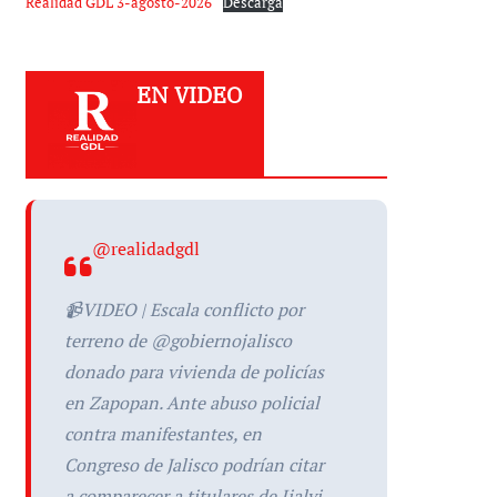
Realidad GDL 3-agosto-2026
Descarga
EN VIDEO
@realidadgdl
📹VIDEO | Escala conflicto por
terreno de @gobiernojalisco
donado para vivienda de policías
en Zapopan. Ante abuso policial
contra manifestantes, en
Congreso de Jalisco podrían citar
a comparecer a titulares de Ijalvi,