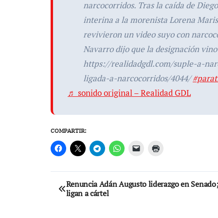
narcocorridos. Tras la caída de Dieg
interina a la morenista Lorena Maris
revivieron un video suyo con narco
Navarro dijo que la designación v
https://realidadgdl.com/suple-a-nar
ligada-a-narcocorridos/4044/
#parat
♬ sonido original – Realidad GDL
COMPARTIR:
Navegación
Renuncia Adán Augusto liderazgo en Senado;
ligan a cártel
de