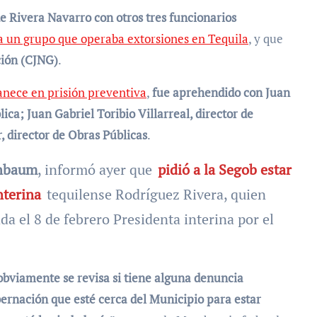
e Rivera Navarro con otros tres funcionarios
a un grupo que operaba extorsiones en Tequila
, y que
ción (CJNG)
.
nece en prisión preventiva
,
fue aprehendido con Juan
ca; Juan Gabriel Toribio Villarreal, director de
r, director de Obras Públicas
.
inbaum
, informó ayer que
pidió a la Segob estar
nterina
tequilense Rodríguez Rivera, quien
 el 8 de febrero Presidenta interina por el
 obviamente se revisa si tiene alguna denuncia
bernación que esté cerca del Municipio para estar