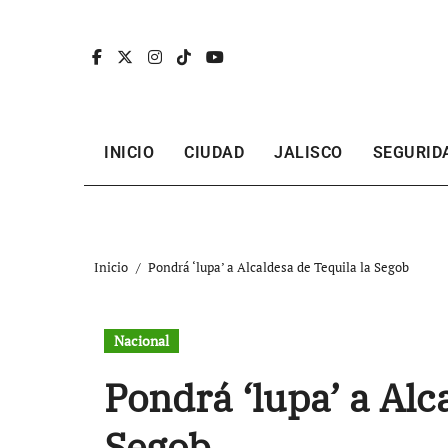
Ir
al
contenido
INICIO
CIUDAD
JALISCO
SEGURID
Inicio
Pondrá ‘lupa’ a Alcaldesa de Tequila la Segob
Nacional
Pondrá ‘lupa’ a Alc
Segob