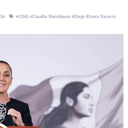
026
#
CJNG
#
Claudia Sheinbaum
#
Diego Rivera Navarro