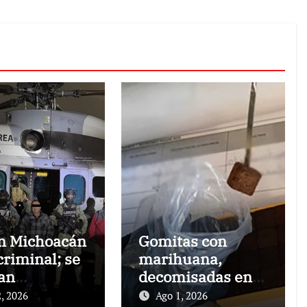
n Michoacán
Gomitas con
criminal; se
marihuana,
an
decomisadas en
bloqueos
aeropuerto de
, 2026
Ago 1, 2026