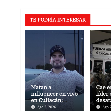
entradas
TE PODRÍA INTERESAR
Matan a
Cae e
influencer en vivo
líder 
en Culiacán;
desat
indagan sus ‘post’
narco
Ago 5, 2026
Ago 2