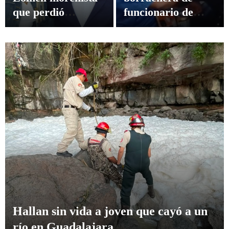
que perdió
funcionario de
Gubernatura
Jalisco
Exhiben ‘educada’ borrachera de
funcionario de Jalisco