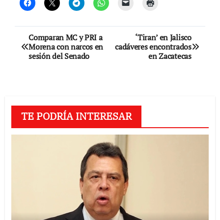
Navegación
Comparan MC y PRI a
‘Tiran’ en Jalisco
Morena con narcos en
cadáveres encontrados
de
sesión del Senado
en Zacatecas
entradas
TE PODRÍA INTERESAR