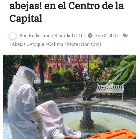
abejas! en el Centro de la
Capital
Por
Redacción | Realidad GDL
Sep 8, 2025
#
Abejas
#
Ataque
#
Colima
#
Protección Civil