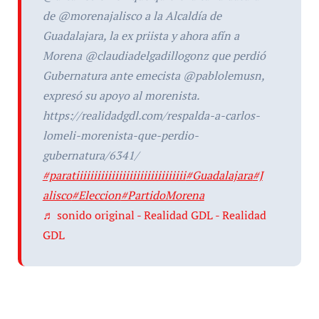
de @morenajalisco a la Alcaldía de
Guadalajara, la ex priista y ahora afín a
Morena @claudiadelgadillogonz que perdió
Gubernatura ante emecista @pablolemusn,
expresó su apoyo al morenista.
https://realidadgdl.com/respalda-a-carlos-
lomeli-morenista-que-perdio-
gubernatura/6341/
#paratiiiiiiiiiiiiiiiiiiiiiiiiiiiiiii
#Guadalajara
#J
alisco
#Eleccion
#PartidoMorena
♬ sonido original - Realidad GDL - Realidad
GDL