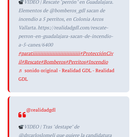
VIDEO | Rescate "perrón" en Guadalajara.
Elementos de @bomberos_gdl sacan de
incendio a 5 perritos, en Colonia Arcos
Vallarta. https://realidadgdl.com/rescate-
perron-en-guadalajara-sacan-de-incendio-
a-5-canes/6400
#paratiiiiiiiiiiiiiiiiiiiiiiiiiiiiiii
#ProtecciónCiv
il
#Rescate
#Bomberos
#Perritos
#Incendio
♬ sonido original - Realidad GDL - Realidad
GDL
@realidadgdl
VIDEO | Tras "destape" de
@drcarloslomeli que quiere la candidatura