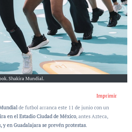
ook. Shakira Mundial.
Imprimir
Mundial
de futbol arranca este 11 de junio con un
ra en el Estadio Ciudad de México
, antes Azteca,
s, y en Guadalajara se prevén protestas
.