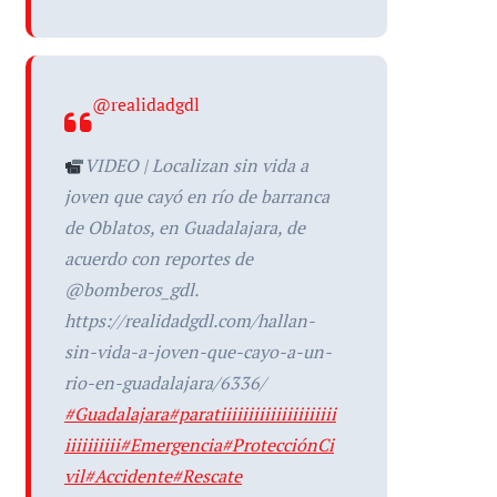
@realidadgdl
VIDEO | Localizan sin vida a
joven que cayó en río de barranca
de Oblatos, en Guadalajara, de
acuerdo con reportes de
@bomberos_gdl.
https://realidadgdl.com/hallan-
sin-vida-a-joven-que-cayo-a-un-
rio-en-guadalajara/6336/
#Guadalajara
#paratiiiiiiiiiiiiiiiiiiiii
iiiiiiiiii
#Emergencia
#ProtecciónCi
vil
#Accidente
#Rescate