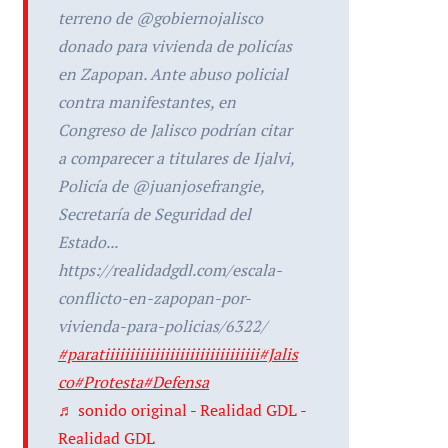
terreno de @gobiernojalisco
donado para vivienda de policías
en Zapopan. Ante abuso policial
contra manifestantes, en
Congreso de Jalisco podrían citar
a comparecer a titulares de Ijalvi,
Policía de @juanjosefrangie,
Secretaría de Seguridad del
Estado...
https://realidadgdl.com/escala-
conflicto-en-zapopan-por-
vivienda-para-policias/6322/
#paratiiiiiiiiiiiiiiiiiiiiiiiiiiiiiii
#Jalis
co
#Protesta
#Defensa
♬ sonido original - Realidad GDL -
Realidad GDL