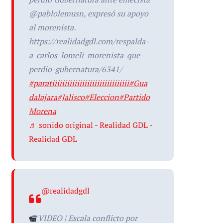
@pablolemusn, expresó su apoyo
al morenista.
https://realidadgdl.com/respalda-
a-carlos-lomeli-morenista-que-
perdio-gubernatura/6341/
#paratiiiiiiiiiiiiiiiiiiiiiiiiiiiiiii
#Gua
dalajara
#Jalisco
#Eleccion
#Partido
Morena
♬ sonido original - Realidad GDL -
Realidad GDL
@realidadgdl
VIDEO | Escala conflicto por