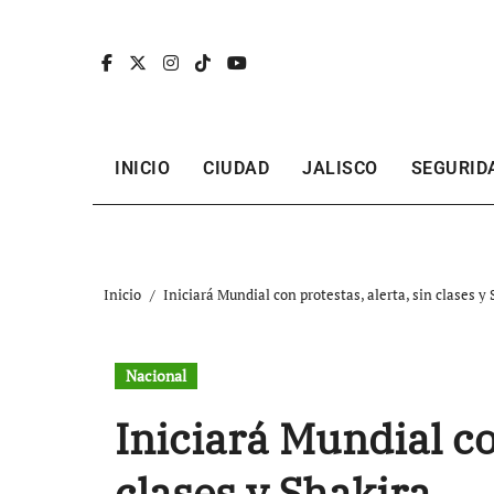
Ir
al
contenido
INICIO
CIUDAD
JALISCO
SEGURID
Inicio
Iniciará Mundial con protestas, alerta, sin clases y
Nacional
Iniciará Mundial co
clases y Shakira