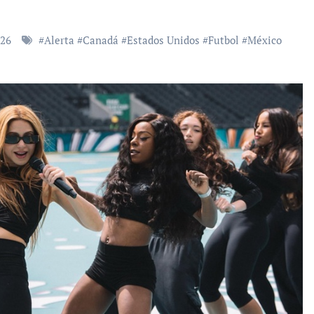
026
#
Alerta
#
Canadá
#
Estados Unidos
#
Futbol
#
México