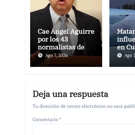
Cae Ángel Aguirre
Matan
por los 43
influ
normalistas de
en Cu
Ayotzinapa
indag
Ago 7, 2026
Ago 5
Deja una respuesta
Tu dirección de correo electrónico no será publi
Comentario
*