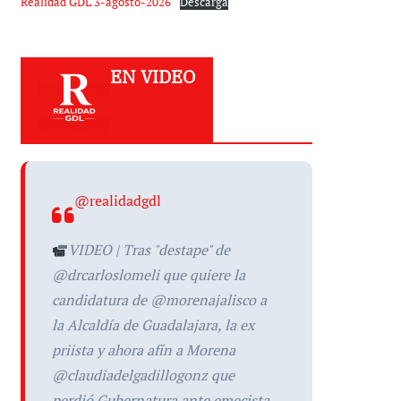
Realidad GDL 3-agosto-2026
Descarga
EN VIDEO
@realidadgdl
VIDEO | Tras "destape" de
@drcarloslomeli que quiere la
candidatura de @morenajalisco a
la Alcaldía de Guadalajara, la ex
priista y ahora afín a Morena
@claudiadelgadillogonz que
perdió Gubernatura ante emecista