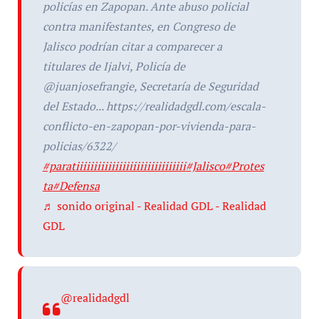
policías en Zapopan. Ante abuso policial
contra manifestantes, en Congreso de
Jalisco podrían citar a comparecer a
titulares de Ijalvi, Policía de
@juanjosefrangie, Secretaría de Seguridad
del Estado... https://realidadgdl.com/escala-
conflicto-en-zapopan-por-vivienda-para-
policias/6322/
#paratiiiiiiiiiiiiiiiiiiiiiiiiiiiiiii
#Jalisco
#Protes
ta
#Defensa
♬ sonido original - Realidad GDL - Realidad
GDL
@realidadgdl