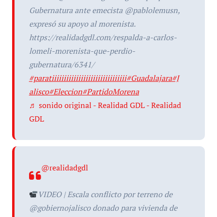
Gubernatura ante emecista @pablolemusn,
expresó su apoyo al morenista.
https://realidadgdl.com/respalda-a-carlos-
lomeli-morenista-que-perdio-
gubernatura/6341/
#paratiiiiiiiiiiiiiiiiiiiiiiiiiiiiiii
#Guadalajara
#J
alisco
#Eleccion
#PartidoMorena
♬ sonido original - Realidad GDL - Realidad
GDL
@realidadgdl
VIDEO | Escala conflicto por terreno de
@gobiernojalisco donado para vivienda de