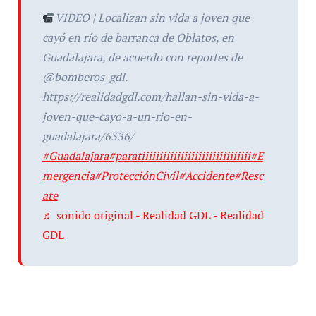
VIDEO | Localizan sin vida a joven que
cayó en río de barranca de Oblatos, en
Guadalajara, de acuerdo con reportes de
@bomberos_gdl.
https://realidadgdl.com/hallan-sin-vida-a-
joven-que-cayo-a-un-rio-en-
guadalajara/6336/
#Guadalajara
#paratiiiiiiiiiiiiiiiiiiiiiiiiiiiiiii
#E
mergencia
#ProtecciónCivil
#Accidente
#Resc
ate
♬ sonido original - Realidad GDL - Realidad
GDL