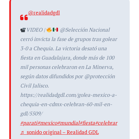
@realidadgdl
VIDEO |
@Selección Nacional
cerró invicta la fase de grupos tras golear
3-0 a Chequia. La victoria desató una
fiesta en Guadalajara, donde más de 100
mil personas celebraron en La Minerva,
según datos difundidos por @protección
Civil Jalisco.
https://realidadgdl.com/golea-mexico-a-
chequia-en-cdmx-celebran-60-mil-en-
gdl/5509/
#parati
#mexico
#mundial
#fiesta
#celebrar
♬ sonido original – Realidad GDL