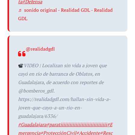
ta
#Defensa
♬ sonido original - Realidad GDL - Realidad
GDL
@realidadgdl
VIDEO | Localizan sin vida a joven que
cayó en río de barranca de Oblatos, en
Guadalajara, de acuerdo con reportes de
@bomberos_gdl.
https://realidadgdl.com/hallan-sin-vida-a-
joven-que-cayo-a-un-rio-en-
guadalajara/6336/
#Guadalajara
#paratiiiiiiiiiiiiiiiiiiiiiiiiiiiiiii
#E
mergencia
#ProtecciónCivil
#Accidente
#Resc