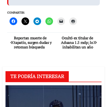
COMPARTIR:
Navegación
Reportan muerte de
Ocultó ex titular de
tapatío, surgen dudas y
Aduana 1.5 mdp; lo
de
retoman búsqueda
inhabilitan un año
entradas
TE PODRÍA INTERESAR