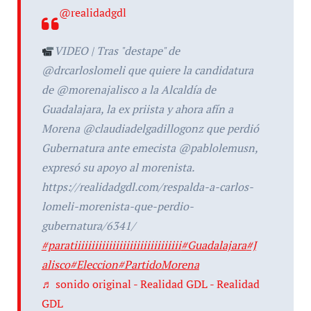
@realidadgdl
VIDEO | Tras "destape" de
@drcarloslomeli que quiere la candidatura
de @morenajalisco a la Alcaldía de
Guadalajara, la ex priista y ahora afín a
Morena @claudiadelgadillogonz que perdió
Gubernatura ante emecista @pablolemusn,
expresó su apoyo al morenista.
https://realidadgdl.com/respalda-a-carlos-
lomeli-morenista-que-perdio-
gubernatura/6341/
#paratiiiiiiiiiiiiiiiiiiiiiiiiiiiiiii
#Guadalajara
#J
alisco
#Eleccion
#PartidoMorena
♬ sonido original - Realidad GDL - Realidad
GDL