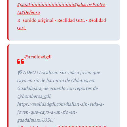
#paratiiiiiiiiiiiiiiiiiiiiiiiiiiiiiii
#Jalisco
#Protes
ta
#Defensa
♬ sonido original - Realidad GDL - Realidad
GDL
@realidadgdl
📹VIDEO | Localizan sin vida a joven que
cayó en río de barranca de Oblatos, en
Guadalajara, de acuerdo con reportes de
@bomberos_gdl.
https://realidadgdl.com/hallan-sin-vida-a-
joven-que-cayo-a-un-rio-en-
guadalajara/6336/