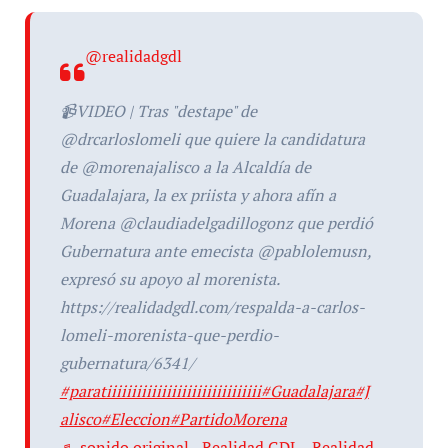
@realidadgdl
📹VIDEO | Tras "destape" de
@drcarloslomeli que quiere la candidatura
de @morenajalisco a la Alcaldía de
Guadalajara, la ex priista y ahora afín a
Morena @claudiadelgadillogonz que perdió
Gubernatura ante emecista @pablolemusn,
expresó su apoyo al morenista.
https://realidadgdl.com/respalda-a-carlos-
lomeli-morenista-que-perdio-
gubernatura/6341/
#paratiiiiiiiiiiiiiiiiiiiiiiiiiiiiiii
#Guadalajara
#J
alisco
#Eleccion
#PartidoMorena
♬ sonido original - Realidad GDL - Realidad