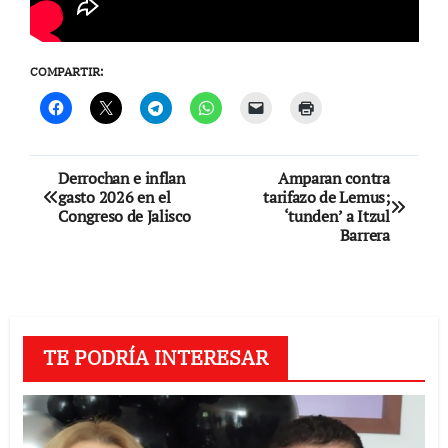
COMPARTIR:
Navegación
Derrochan e inflan
Amparan contra
gasto 2026 en el
tarifazo de Lemus;
de
Congreso de Jalisco
‘tunden’ a Itzul
Barrera
entradas
TE PODRÍA INTERESAR