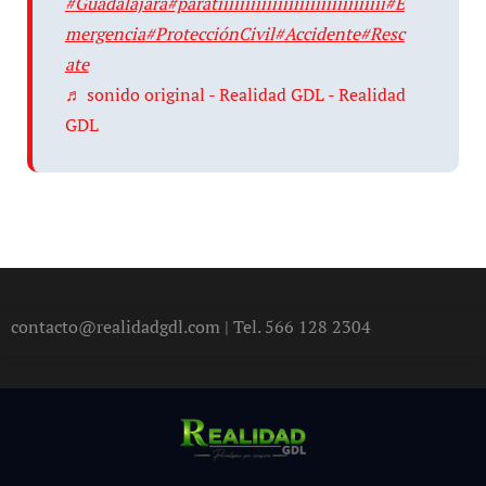
#Guadalajara
#paratiiiiiiiiiiiiiiiiiiiiiiiiiiiiiii
#E
mergencia
#ProtecciónCivil
#Accidente
#Resc
ate
♬ sonido original - Realidad GDL - Realidad
GDL
contacto@realidadgdl.com | Tel. 566 128 2304