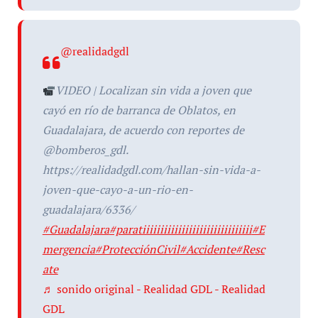
@realidadgdl
VIDEO | Localizan sin vida a joven que
cayó en río de barranca de Oblatos, en
Guadalajara, de acuerdo con reportes de
@bomberos_gdl.
https://realidadgdl.com/hallan-sin-vida-a-
joven-que-cayo-a-un-rio-en-
guadalajara/6336/
#Guadalajara
#paratiiiiiiiiiiiiiiiiiiiiiiiiiiiiiii
#E
mergencia
#ProtecciónCivil
#Accidente
#Resc
ate
♬ sonido original - Realidad GDL - Realidad
GDL