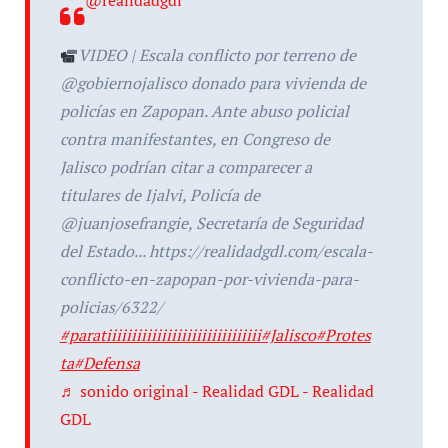
@realidadgdl
VIDEO | Escala conflicto por terreno de
@gobiernojalisco donado para vivienda de
policías en Zapopan. Ante abuso policial
contra manifestantes, en Congreso de
Jalisco podrían citar a comparecer a
titulares de Ijalvi, Policía de
@juanjosefrangie, Secretaría de Seguridad
del Estado... https://realidadgdl.com/escala-
conflicto-en-zapopan-por-vivienda-para-
policias/6322/
#paratiiiiiiiiiiiiiiiiiiiiiiiiiiiiiii
#Jalisco
#Protes
ta
#Defensa
♬ sonido original - Realidad GDL - Realidad
GDL