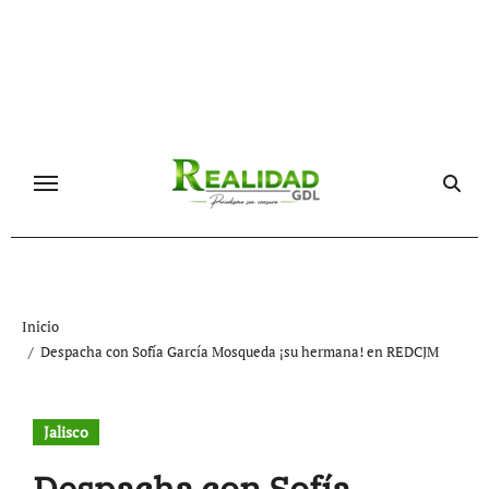
Ir
al
contenido
Inicio
Despacha con Sofía García Mosqueda ¡su hermana! en REDCJM
Jalisco
Despacha con Sofía