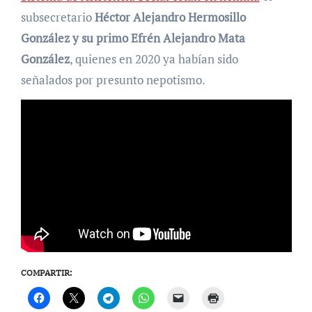
subsecretario
Héctor Alejandro Hermosillo
González y su primo Efrén Alejandro Mata
González
, quienes en 2020 ya habían sido
señalados por presunto nepotismo.
COMPARTIR: