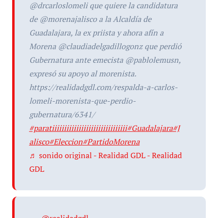
@drcarloslomeli que quiere la candidatura
de @morenajalisco a la Alcaldía de
Guadalajara, la ex priista y ahora afín a
Morena @claudiadelgadillogonz que perdió
Gubernatura ante emecista @pablolemusn,
expresó su apoyo al morenista.
https://realidadgdl.com/respalda-a-carlos-
lomeli-morenista-que-perdio-
gubernatura/6341/
#paratiiiiiiiiiiiiiiiiiiiiiiiiiiiiiii
#Guadalajara
#J
alisco
#Eleccion
#PartidoMorena
♬ sonido original - Realidad GDL - Realidad
GDL