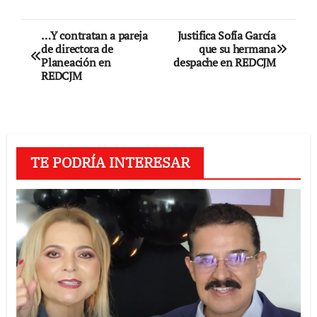
Navegación
…Y contratan a pareja
Justifica Sofía García
de directora de
que su hermana
de
Planeación en
despache en REDCJM
REDCJM
entradas
TE PODRÍA INTERESAR