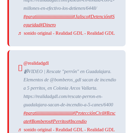
millones-en-efectivo-los-detienen/6448/
#paratiiiiiiiiiiiiiiiiiiiiiiiiiiiiiii
#Jalisco
#Detención
#S
eguridad
#Dinero
♬ sonido original - Realidad GDL - Realidad GDL
@realidadgdl
📹VIDEO | Rescate "perrón" en Guadalajara.
Elementos de @bomberos_gdl sacan de incendio
a 5 perritos, en Colonia Arcos Vallarta.
https://realidadgdl.com/rescate-perron-en-
guadalajara-sacan-de-incendio-a-5-canes/6400
#paratiiiiiiiiiiiiiiiiiiiiiiiiiiiiiii
#ProtecciónCivil
#Resc
ate
#Bomberos
#Perritos
#Incendio
♬ sonido original - Realidad GDL - Realidad GDL