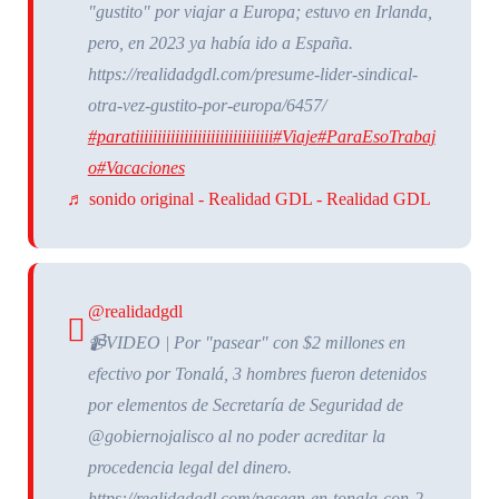
"gustito" por viajar a Europa; estuvo en Irlanda,
pero, en 2023 ya había ido a España.
https://realidadgdl.com/presume-lider-sindical-
otra-vez-gustito-por-europa/6457/
#paratiiiiiiiiiiiiiiiiiiiiiiiiiiiiiii
#Viaje
#ParaEsoTrabaj
o
#Vacaciones
♬ sonido original - Realidad GDL - Realidad GDL
@realidadgdl
📹VIDEO | Por "pasear" con $2 millones en
efectivo por Tonalá, 3 hombres fueron detenidos
por elementos de Secretaría de Seguridad de
@gobiernojalisco al no poder acreditar la
procedencia legal del dinero.
https://realidadgdl.com/pasean-en-tonala-con-2-