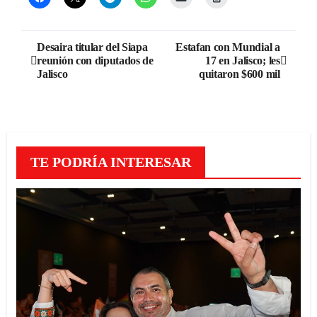
Navegación
Desaira titular del Siapa
Estafan con Mundial a
reunión con diputados de
17 en Jalisco; les
de
Jalisco
quitaron $600 mil
entradas
TE PODRÍA INTERESAR