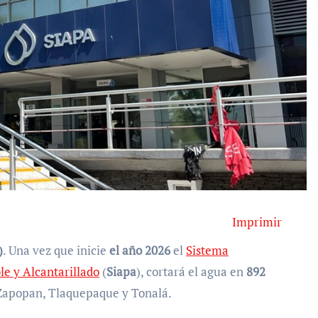
Imprimir
)
. Una vez que inicie
el año 2026
el
Sistema
le y Alcantarillado
(
Siapa
), cortará el agua en
892
Zapopan, Tlaquepaque y Tonalá.