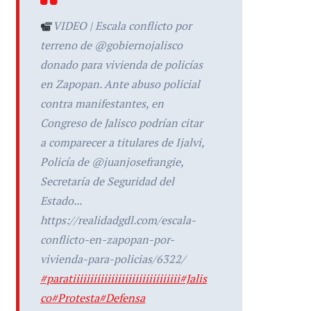
VIDEO | Escala conflicto por
terreno de @gobiernojalisco
donado para vivienda de policías
en Zapopan. Ante abuso policial
contra manifestantes, en
Congreso de Jalisco podrían citar
a comparecer a titulares de Ijalvi,
Policía de @juanjosefrangie,
Secretaría de Seguridad del
Estado...
https://realidadgdl.com/escala-
conflicto-en-zapopan-por-
vivienda-para-policias/6322/
#paratiiiiiiiiiiiiiiiiiiiiiiiiiiiiiii
#Jalis
co
#Protesta
#Defensa