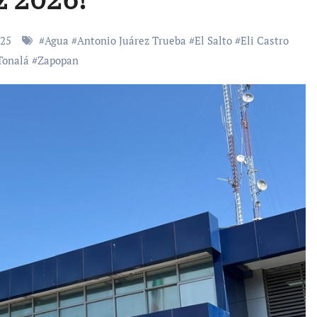
025
#
Agua
#
Antonio Juárez Trueba
#
El Salto
#
Eli Castro
Tonalá
#
Zapopan