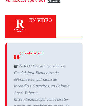
Realidad GDL 3-agosto-2026
Descarga
EN VIDEO
@realidadgdl
VIDEO | Rescate "perrón" en
Guadalajara. Elementos de
@bomberos_gdl sacan de
incendio a 5 perritos, en Colonia
Arcos Vallarta.
https://realidadgdl.com/rescate-
perron-en-guadalajara-sacan-de-