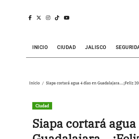
Ir
al
contenido
INICIO
CIUDAD
JALISCO
SEGURID
Inicio
Siapa cortará agua 4 días en Guadalajara… ¡Feliz 20
Ciudad
Siapa cortará agua 
Guadalajara… ¡Feli