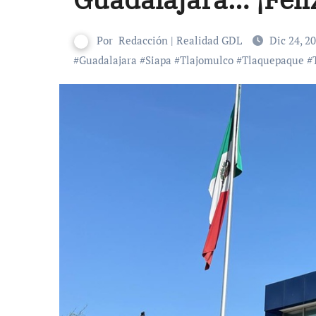
Por
Redacción | Realidad GDL
Dic 24, 2
#
Guadalajara
#
Siapa
#
Tlajomulco
#
Tlaquepaque
#