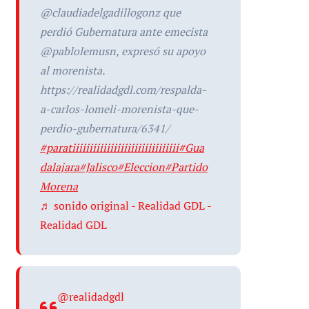
@claudiadelgadillogonz que
perdió Gubernatura ante emecista
@pablolemusn, expresó su apoyo
al morenista.
https://realidadgdl.com/respalda-
a-carlos-lomeli-morenista-que-
perdio-gubernatura/6341/
#paratiiiiiiiiiiiiiiiiiiiiiiiiiiiiiii
#Gua
dalajara
#Jalisco
#Eleccion
#Partido
Morena
♬ sonido original - Realidad GDL -
Realidad GDL
@realidadgdl