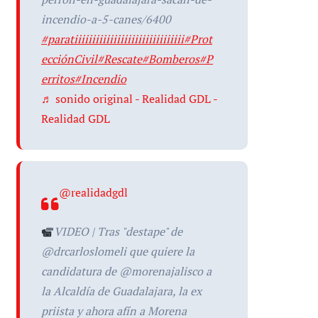
incendio-a-5-canes/6400
#paratiiiiiiiiiiiiiiiiiiiiiiiiiiiiiii
#Prot
ecciónCivil
#Rescate
#Bomberos
#P
erritos
#Incendio
♬ sonido original - Realidad GDL -
Realidad GDL
@realidadgdl
VIDEO | Tras "destape" de
@drcarloslomeli que quiere la
candidatura de @morenajalisco a
la Alcaldía de Guadalajara, la ex
priista y ahora afín a Morena