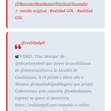
il
#Rescate
#Bomberos
#Perritos
#Incendio
♬ sonido original - Realidad GDL - Realidad
GDL
@realidadgdl
VIDEO | Tras "destape" de
@drcarloslomeli que quiere la candidatura
de @morenajalisco a la Alcaldía de
Guadalajara, la ex priista y ahora afín a
Morena @claudiadelgadillogonz que perdió
Gubernatura ante emecista @pablolemusn,
expresó su apoyo al morenista.
https://realidadgdl.com/respalda-a-carlos-