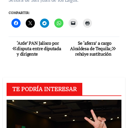
COMPARTIR:
Navegación
‘Arde’ PAN Jalisco por
Se ‘aferra’ a cargo
disputa entre diputada
Alcaldesa de Tequila;
de
y dirigente
rehúye sustitución
entradas
TE PODRÍA INTERESAR