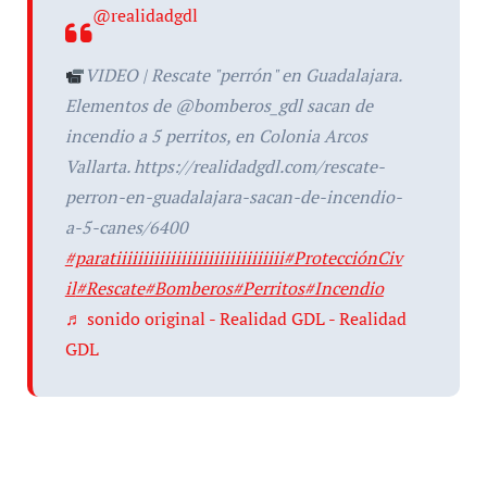
@realidadgdl
VIDEO | Rescate "perrón" en Guadalajara.
Elementos de @bomberos_gdl sacan de
incendio a 5 perritos, en Colonia Arcos
Vallarta. https://realidadgdl.com/rescate-
perron-en-guadalajara-sacan-de-incendio-
a-5-canes/6400
#paratiiiiiiiiiiiiiiiiiiiiiiiiiiiiiii
#ProtecciónCiv
il
#Rescate
#Bomberos
#Perritos
#Incendio
♬ sonido original - Realidad GDL - Realidad
GDL