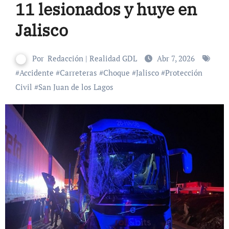
11 lesionados y huye en
Jalisco
Por
Redacción | Realidad GDL
Abr 7, 2026
#
Accidente
#
Carreteras
#
Choque
#
Jalisco
#
Protección
Civil
#
San Juan de los Lagos