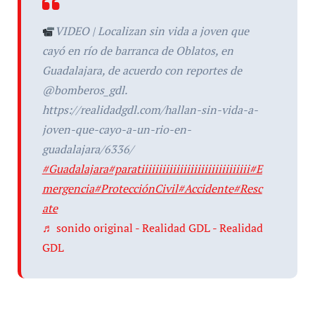
VIDEO | Localizan sin vida a joven que
cayó en río de barranca de Oblatos, en
Guadalajara, de acuerdo con reportes de
@bomberos_gdl.
https://realidadgdl.com/hallan-sin-vida-a-
joven-que-cayo-a-un-rio-en-
guadalajara/6336/
#Guadalajara
#paratiiiiiiiiiiiiiiiiiiiiiiiiiiiiiii
#E
mergencia
#ProtecciónCivil
#Accidente
#Resc
ate
♬ sonido original - Realidad GDL - Realidad
GDL