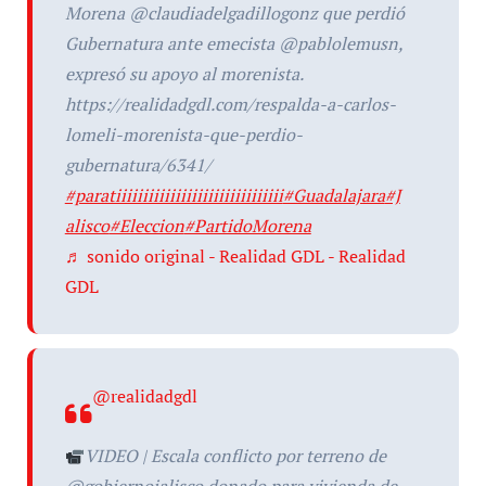
Morena @claudiadelgadillogonz que perdió
Gubernatura ante emecista @pablolemusn,
expresó su apoyo al morenista.
https://realidadgdl.com/respalda-a-carlos-
lomeli-morenista-que-perdio-
gubernatura/6341/
#paratiiiiiiiiiiiiiiiiiiiiiiiiiiiiiii
#Guadalajara
#J
alisco
#Eleccion
#PartidoMorena
♬ sonido original - Realidad GDL - Realidad
GDL
@realidadgdl
VIDEO | Escala conflicto por terreno de