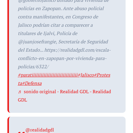
@gobiernojalisco donado para vivienda de
policías en Zapopan. Ante abuso policial
contra manifestantes, en Congreso de
Jalisco podrían citar a comparecer a
titulares de Ijalvi, Policía de
@juanjosefrangie, Secretaría de Seguridad
del Estado... https://realidadgdl.com/escala-
conflicto-en-zapopan-por-vivienda-para-
policias/6322/
#paratiiiiiiiiiiiiiiiiiiiiiiiiiiiiiii
#Jalisco
#Protes
ta
#Defensa
♬ sonido original - Realidad GDL - Realidad
GDL
@realidadgdl